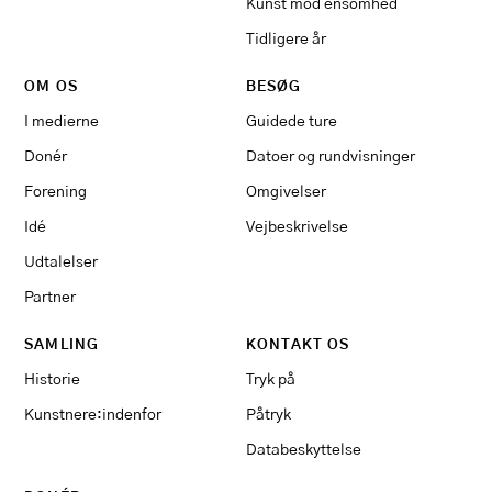
Kunst mod ensomhed
Tidligere år
OM OS
BESØG
I medierne
Guidede ture
Donér
Datoer og rundvisninger
Forening
Omgivelser
Idé
Vejbeskrivelse
Udtalelser
Partner
SAMLING
KONTAKT OS
Historie
Tryk på
Kunstnere:indenfor
Påtryk
Databeskyttelse