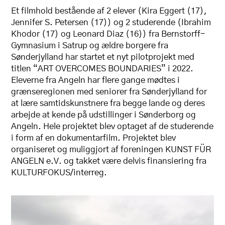
Et filmhold bestående af 2 elever (Kira Eggert (17),
Jennifer S. Petersen (17)) og 2 studerende (Ibrahim
Khodor (17) og Leonard Diaz (16)) fra Bernstorff-
Gymnasium i Satrup og ældre borgere fra
Sønderjylland har startet et nyt pilotprojekt med
titlen “ART OVERCOMES BOUNDARIES” i 2022.
Eleverne fra Angeln har flere gange mødtes i
grænseregionen med seniorer fra Sønderjylland for
at lære samtidskunstnere fra begge lande og deres
arbejde at kende på udstillinger i Sønderborg og
Angeln. Hele projektet blev optaget af de studerende
i form af en dokumentarfilm. Projektet blev
organiseret og muliggjort af foreningen KUNST FÜR
ANGELN e.V. og takket være delvis finansiering fra
KULTURFOKUS/interreg.